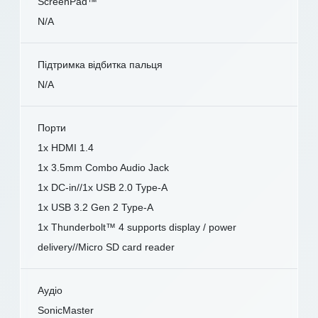
ScreenPad™
N/A
Підтримка відбитка пальця
N/A
Порти
1x HDMI 1.4
1x 3.5mm Combo Audio Jack
1x DC-in//1x USB 2.0 Type-A
1x USB 3.2 Gen 2 Type-A
1x Thunderbolt™ 4 supports display / power
delivery//Micro SD card reader
Аудіо
SonicMaster