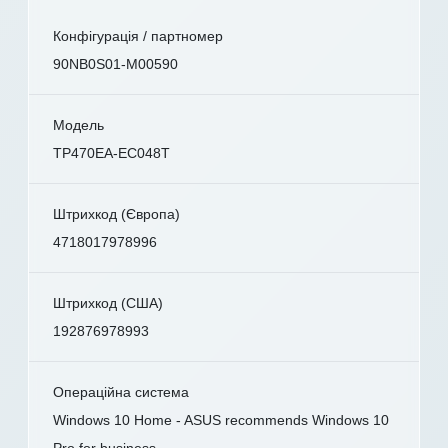
Конфігурація / партномер
90NB0S01-M00590
Модель
TP470EA-EC048T
Штрихкод (Європа)
4718017978996
Штрихкод (США)
192876978993
Операційна система
Windows 10 Home - ASUS recommends Windows 10
Pro for business