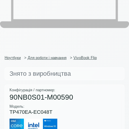
Ноутбуки
>
Для роботи і навчання
>
VivoBook Flip
Знято з виробництва
Конфігурація / партномер:
90NB0S01-M00590
Модель:
TP470EA-EC048T