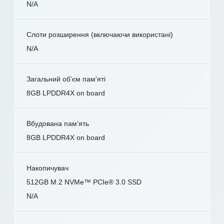
N/A
Слоти розширення (включаючи використані)
N/A
Загальний об’єм пам’яті
8GB LPDDR4X on board
Вбудована пам’ять
8GB LPDDR4X on board
Накопичувач
512GB M.2 NVMe™ PCIe® 3.0 SSD
N/A