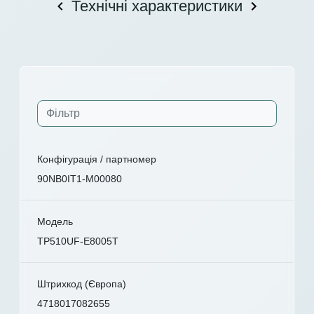
Технічні характеристики
Конфігурація / партномер
90NB0IT1-M00080
Модель
TP510UF-E8005T
Штрихкод (Європа)
4718017082655