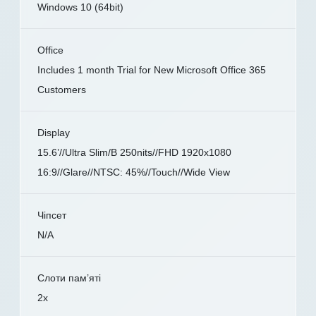
Windows 10 (64bit)
Office
Includes 1 month Trial for New Microsoft Office 365
Customers
Display
15.6’//Ultra Slim/B 250nits//FHD 1920x1080
16:9//Glare//NTSC: 45%//Touch//Wide View
Чіпсет
N/A
Слоти пам’яті
2x