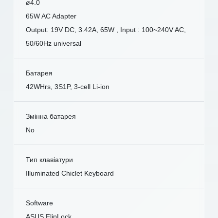
ø4.0
65W AC Adapter
Output: 19V DC, 3.42A, 65W , Input : 100~240V AC,
50/60Hz universal
Батарея
42WHrs, 3S1P, 3-cell Li-ion
Змінна батарея
No
Тип клавіатури
Illuminated Chiclet Keyboard
Software
ASUS FlipLock