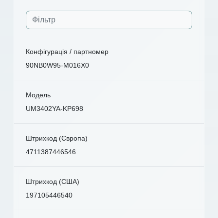
Конфігурація / партномер
90NB0W95-M016X0
Модель
UM3402YA-KP698
Штрихкод (Європа)
4711387446546
Штрихкод (США)
197105446540