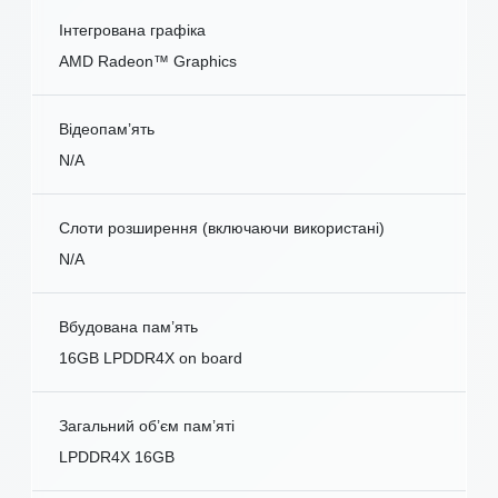
Інтегрована графіка
AMD Radeon™ Graphics
Відеопам’ять
N/A
Слоти розширення (включаючи використані)
N/A
Вбудована пам’ять
16GB LPDDR4X on board
Загальний об’єм пам’яті
LPDDR4X 16GB