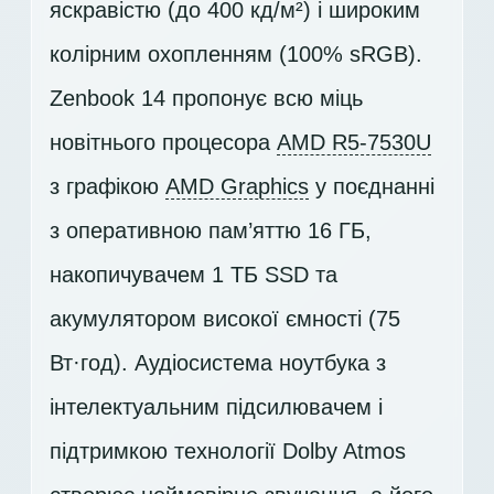
яскравістю (до 400 кд/м²) і широким
колірним охопленням (100% sRGB).
Zenbook 14 пропонує всю міць
новітнього процесора
AMD R5-7530U
з графікою
AMD Graphics
у поєднанні
з оперативною пам’яттю 16 ГБ,
накопичувачем
1 ТБ SSD
та
акумулятором високої ємності (75
Вт·год). Аудіосистема ноутбука з
інтелектуальним підсилювачем і
підтримкою технології Dolby Atmos