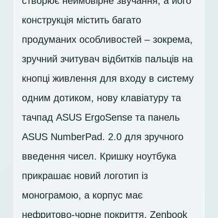
створює неймовірне звучання, а його
конструкція містить багато
продуманих особливостей – зокрема,
зручний зчитувач відбитків пальців на
кнопці живлення для входу в систему
одним дотиком, нову клавіатуру та
тачпад ASUS ErgoSense та панель
ASUS NumberPad. 2.0 для зручного
введення чисел. Кришку ноутбука
прикрашає новий логотип із
монограмою, а корпус має
нефритово-чорне покриття. Zenbook