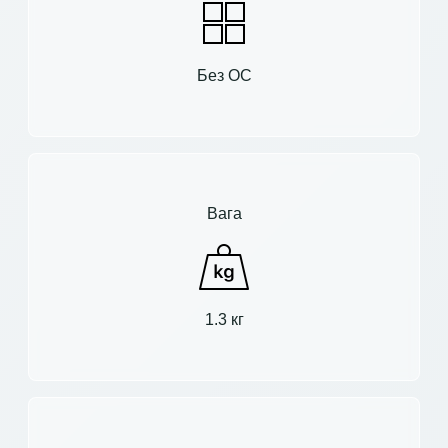
Без ОС
Вага
1.3 кг