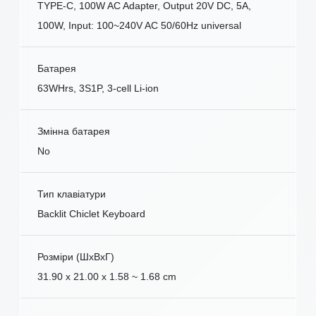
TYPE-C, 100W AC Adapter, Output 20V DC, 5A,
100W, Input: 100~240V AC 50/60Hz universal
Батарея
63WHrs, 3S1P, 3-cell Li-ion
Змінна батарея
No
Тип клавіатури
Backlit Chiclet Keyboard
Розміри (ШxВxГ)
31.90 x 21.00 x 1.58 ~ 1.68 cm