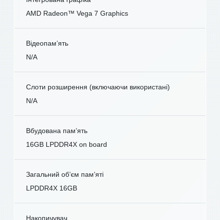
AMD Radeon™ Vega 7 Graphics
Відеопам’ять
N/A
Слоти розширення (включаючи використані)
N/A
Вбудована пам’ять
16GB LPDDR4X on board
Загальний об’єм пам’яті
LPDDR4X 16GB
Накопичувач