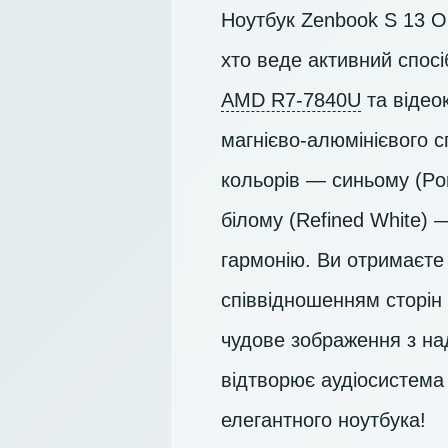
Ноутбук Zenbook S 13 O
хто веде активний спосі
AMD R7-7840U
та відео
магнієво-алюмінієвого 
кольорів — синьому (Pon
білому (Refined White)
гармонію. Ви отримаєте
співвідношенням сторін 
чудове зображення з на
відтворює аудіосистема 
елегантного ноутбука!