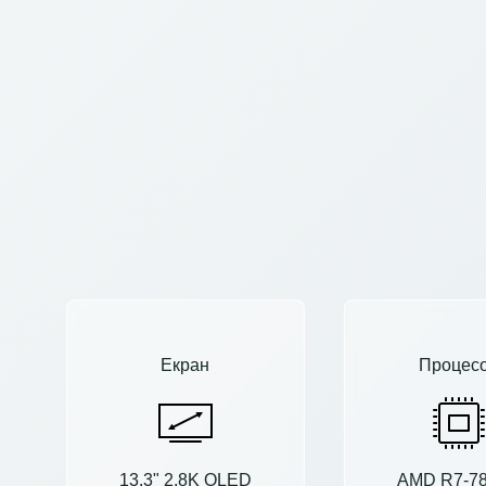
Екран
Процес
13.3" 2.8K OLED
AMD R7-7