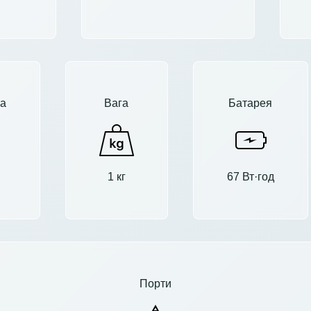
а
Вага
Батарея
1 кг
67 Вт·год
Порти