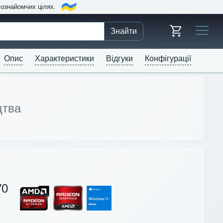
в ознайомчих цілях.
Знайти
Опис
Характеристики
Відгуки
Конфігурації
цтва
V0