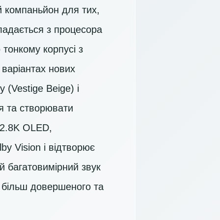
й компаньйон для тих,
кладається з процесора
 тонкому корпусі з
 варіантах нових
(Vestige Beige) і
я та створювати
2.8K OLED
,
by Vision і відтворює
й багатовимірний звук
и більш довершеного та