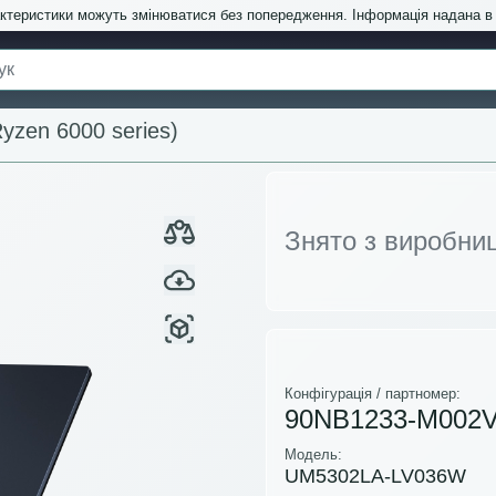
актеристики можуть змінюватися без попередження. Інформація надана 
zen 6000 series)
Знято з виробни
Конфігурація / партномер:
90NB1233-M002
Модель:
UM5302LA-LV036W