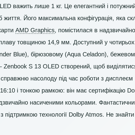
LED важить лише 1 кг. Це елегантний і потужни
б життя. Його максимальна конфігурація, яка с
карти
AMD Graphics
, помістилася в надзвичайно
сплаву товщиною 14,9 мм. Доступний у чотирьох
der Blue), бірюзовому (Aqua Celadon), бежевому 
 — Zenbook S 13 OLED створений, щоб виділятис
 справжню насолоду під час роботи з дисплеєм
16:10 і тонкою рамкою: він має сертифікацію Dol
дзвичайно насиченими кольорами. Фантастични
з підтримкою технології Dolby Atmos. Не знайт