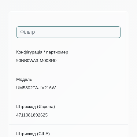
Конфігурація / партномер
90NB0WA3-M00SR0
Модель
UM5302TA-LV216W
Штрихкод (Європа)
4711081892625
Штрихкод (США)