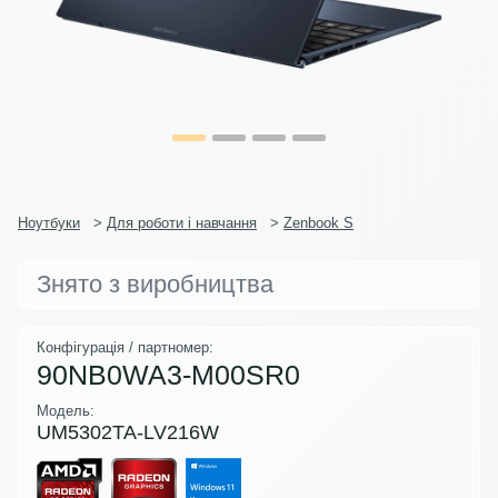
Ноутбуки
>
Для роботи і навчання
>
Zenbook S
Знято з виробництва
Конфігурація / партномер:
90NB0WA3-M00SR0
Модель:
UM5302TA-LV216W