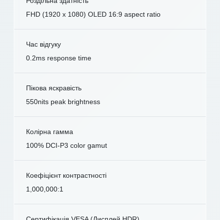
Роздільна здатність
FHD (1920 x 1080) OLED 16:9 aspect ratio
Час відгуку
0.2ms response time
Пікова яскравість
550nits peak brightness
Колірна гамма
100% DCI-P3 color gamut
Коефіцієнт контрастності
1,000,000:1
Сертифікація VESA (Дисплей HDR)