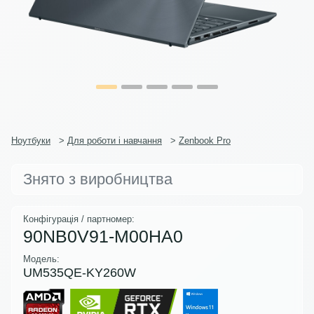
Ноутбуки
>
Для роботи і навчання
>
Zenbook Pro
Знято з виробництва
Конфігурація / партномер:
90NB0V91-M00HA0
Модель:
UM535QE-KY260W