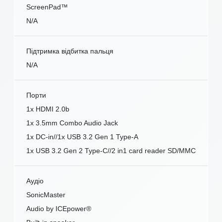
ScreenPad™
N/A
Підтримка відбитка пальця
N/A
Порти
1x HDMI 2.0b
1x 3.5mm Combo Audio Jack
1x DC-in//1x USB 3.2 Gen 1 Type-A
1x USB 3.2 Gen 2 Type-C//2 in1 card reader SD/MMC
Аудіо
SonicMaster
Audio by ICEpower®