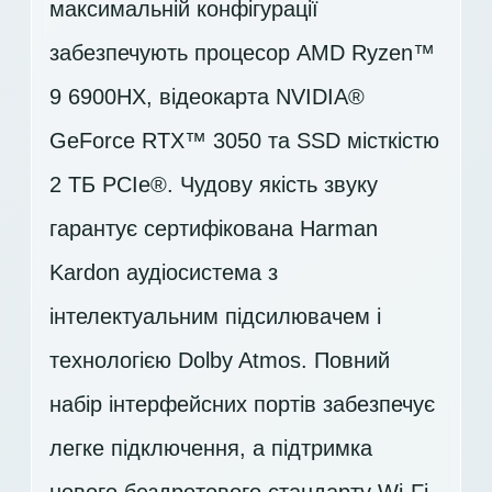
максимальній конфігурації
забезпечують процесор AMD Ryzen™
9 6900HX, відеокарта NVIDIA®
GeForce RTX™ 3050 та SSD місткістю
2 ТБ PCIe®. Чудову якість звуку
гарантує сертифікована Harman
Kardon аудіосистема з
інтелектуальним підсилювачем і
технологією Dolby Atmos. Повний
набір інтерфейсних портів забезпечує
легке підключення, а підтримка
нового бездротового стандарту Wi-Fi