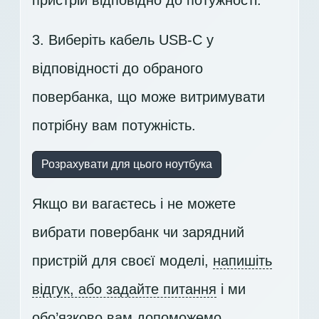
пристрій відповідно до потужності.
3. Виберіть кабель USB-C у
відповідності до обраного
повербанка, що може витримувати
потрібну вам потужність.
Розрахувати для цього ноутбука
Якщо ви вагаєтесь і не можете
вибрати повербанк чи зарядний
пристрій для своєї моделі,
напишіть
відгук, або задайте питання
і ми
обо’язково вам допоможемо.