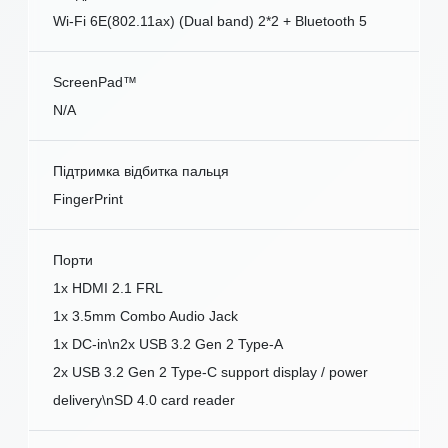
Wi-Fi 6E(802.11ax) (Dual band) 2*2 + Bluetooth 5
ScreenPad™
N/A
Підтримка відбитка пальця
FingerPrint
Порти
1x HDMI 2.1 FRL
1x 3.5mm Combo Audio Jack
1x DC-in\n2x USB 3.2 Gen 2 Type-A
2x USB 3.2 Gen 2 Type-C support display / power
delivery\nSD 4.0 card reader