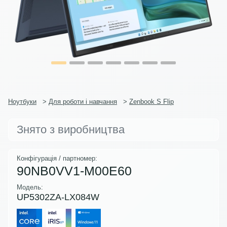
Ноутбуки
>
Для роботи і навчання
>
Zenbook S Flip
Знято з виробництва
Конфігурація / партномер:
90NB0VV1-M00E60
Модель:
UP5302ZA-LX084W