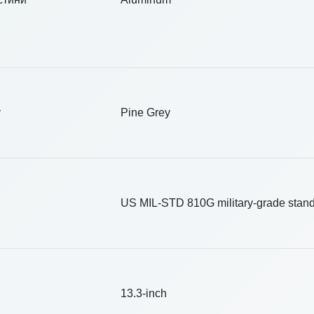
у
Pine Grey
US MIL-STD 810G military-grade stan
13.3-inch