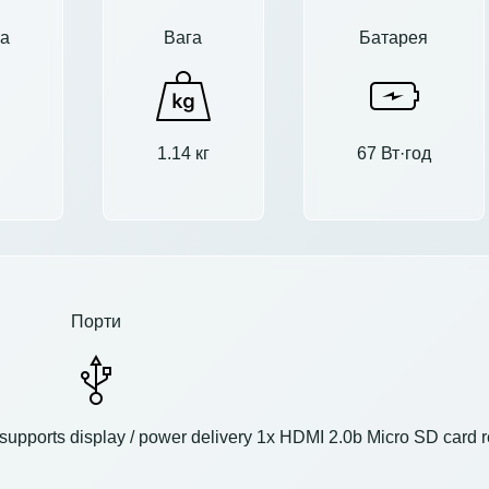
а
Вага
Батарея
1.14 кг
67 Вт·год
Порти
upports display / power delivery 1x HDMI 2.0b Micro SD card 