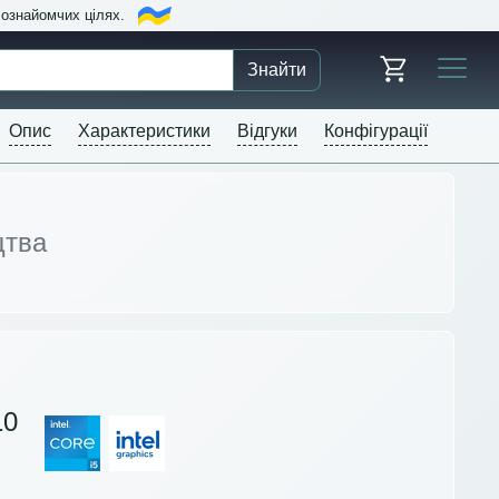
в ознайомчих цілях.
Знайти
Опис
Характеристики
Відгуки
Конфігурації
цтва
10