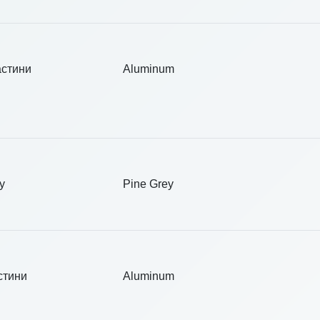
астини
Aluminum
у
Pine Grey
стини
Aluminum