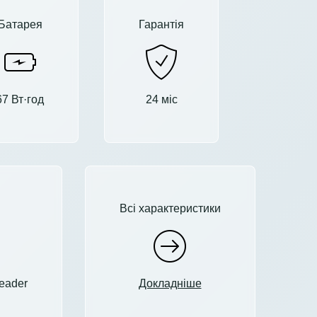
Батарея
Гарантія
67 Вт·год
24 міс
Всі характеристики
reader
Докладніше