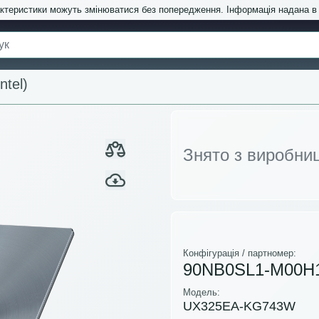
актеристики можуть змінюватися без попередження. Інформація надана 
tel)
Знято з виробни
Конфігурація / партномер:
90NB0SL1-M00H
Модель:
UX325EA-KG743W