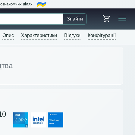
в ознайомчих цілях.
Знайти
Опис
Характеристики
Відгуки
Конфігурації
цтва
10