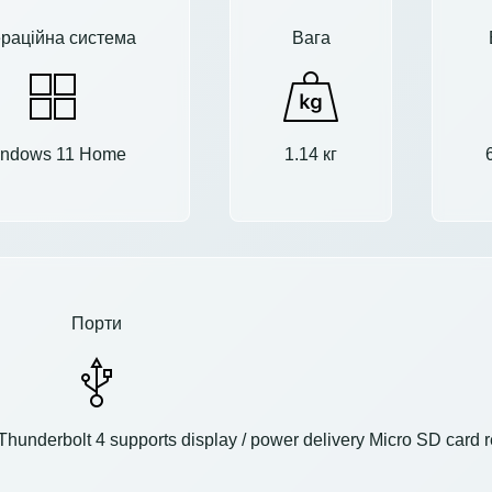
раційна система
Вага
ndows 11 Home
1.14 кг
Порти
underbolt 4 supports display / power delivery Micro SD card 