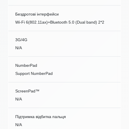
Бездротові інтерфейси
Wi-Fi 6(802.11ax)+Bluetooth 5.0 (Dual band) 2*2
3G/4G
N/A
NumberPad
Support NumberPad
ScreenPad™
N/A
Підтримка відбитка пальця
N/A