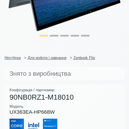
Ноутбуки
>
Для роботи і навчання
>
Zenbook Flip
Знято з виробництва
Конфігурація / партномер:
90NB0RZ1-M18010
Модель:
UX363EA-HP668W