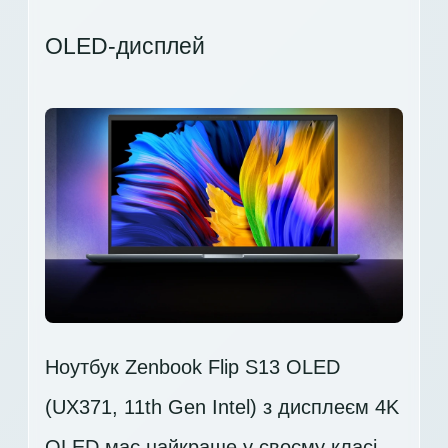
OLED-дисплей
Ноутбук Zenbook Flip S13 OLED
(UX371, 11th Gen Intel) з дисплеєм 4K
OLED має найкраще у своєму класі