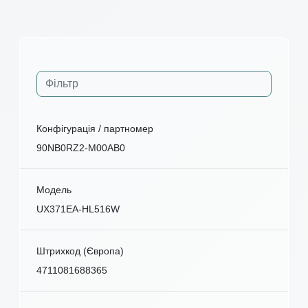
Конфігурація / партномер
90NB0RZ2-M00AB0
Модель
UX371EA-HL516W
Штрихкод (Європа)
4711081688365