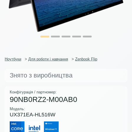
Ноутбуки
>
Для роботи і навчання
>
Zenbook Flip
Знято з виробництва
Конфігурація / партномер:
90NB0RZ2-M00AB0
Модель:
UX371EA-HL516W