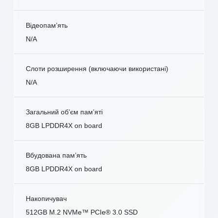
Відеопам’ять
N/A
Слоти розширення (включаючи використані)
N/A
Загальний об’єм пам’яті
8GB LPDDR4X on board
Вбудована пам’ять
8GB LPDDR4X on board
Накопичувач
512GB M.2 NVMe™ PCIe® 3.0 SSD