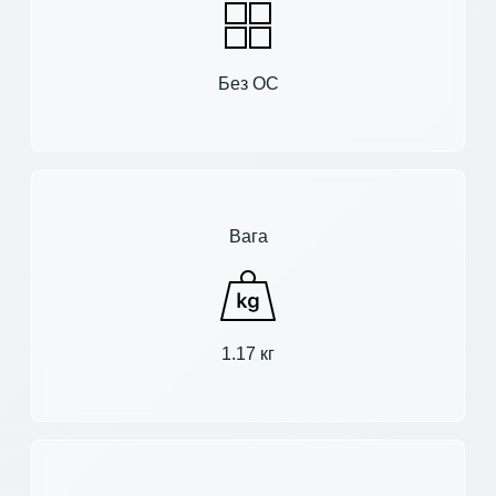
Без ОС
Вага
1.17 кг