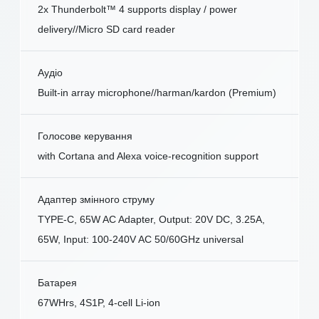
2x Thunderbolt™ 4 supports display / power
delivery//Micro SD card reader
Аудіо
Built-in array microphone//harman/kardon (Premium)
Голосове керування
with Cortana and Alexa voice-recognition support
Адаптер змінного струму
TYPE-C, 65W AC Adapter, Output: 20V DC, 3.25A,
65W, Input: 100-240V AC 50/60GHz universal
Батарея
67WHrs, 4S1P, 4-cell Li-ion