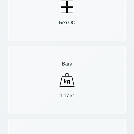
Без ОС
Вага
1.17 кг