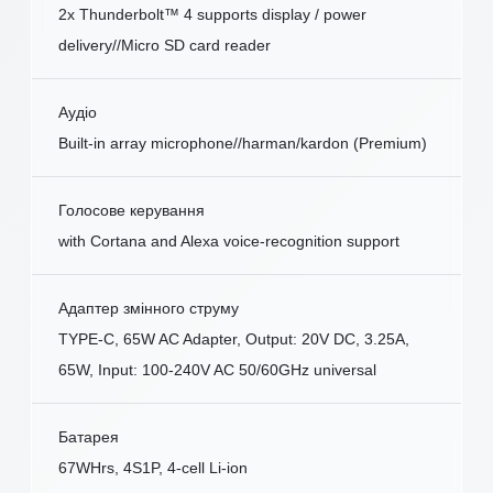
2x Thunderbolt™ 4 supports display / power
delivery//Micro SD card reader
Аудіо
Built-in array microphone//harman/kardon (Premium)
Голосове керування
with Cortana and Alexa voice-recognition support
Адаптер змінного струму
TYPE-C, 65W AC Adapter, Output: 20V DC, 3.25A,
65W, Input: 100-240V AC 50/60GHz universal
Батарея
67WHrs, 4S1P, 4-cell Li-ion