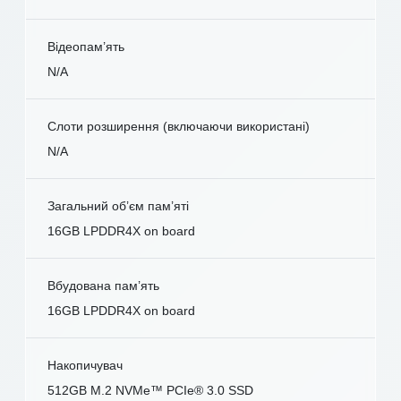
Відеопам’ять
N/A
Слоти розширення (включаючи використані)
N/A
Загальний об’єм пам’яті
16GB LPDDR4X on board
Вбудована пам’ять
16GB LPDDR4X on board
Накопичувач
512GB M.2 NVMe™ PCIe® 3.0 SSD