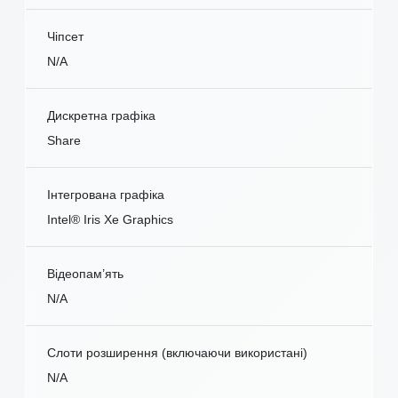
Чіпсет
N/A
Дискретна графіка
Share
Інтегрована графіка
Intel® Iris Xe Graphics
Відеопам’ять
N/A
Слоти розширення (включаючи використані)
N/A