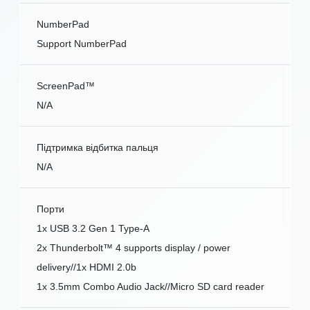
NumberPad
Support NumberPad
ScreenPad™
N/A
Підтримка відбитка пальця
N/A
Порти
1x USB 3.2 Gen 1 Type-A
2x Thunderbolt™ 4 supports display / power
delivery//1x HDMI 2.0b
1x 3.5mm Combo Audio Jack//Micro SD card reader