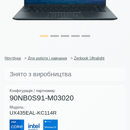
Ноутбуки
>
Для роботи і навчання
>
Zenbook Ultralight
Знято з виробництва
Конфігурація / партномер:
90NB0S91-M03020
Модель:
UX435EAL-KC114R