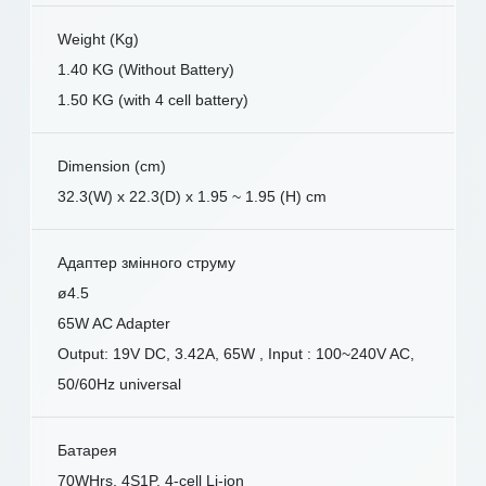
Weight (Kg)
1.40 KG (Without Battery)
1.50 KG (with 4 cell battery)
Dimension (cm)
32.3(W) x 22.3(D) x 1.95 ~ 1.95 (H) cm
Адаптер змінного струму
ø4.5
65W AC Adapter
Output: 19V DC, 3.42A, 65W , Input : 100~240V AC,
50/60Hz universal
Батарея
70WHrs, 4S1P, 4-cell Li-ion