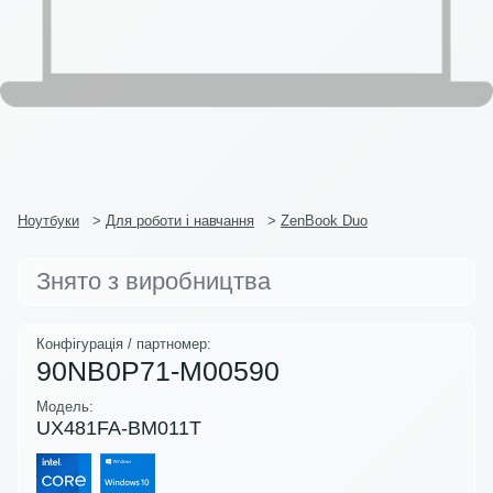
Ноутбуки
>
Для роботи і навчання
>
ZenBook Duo
Знято з виробництва
Конфігурація / партномер:
90NB0P71-M00590
Модель:
UX481FA-BM011T