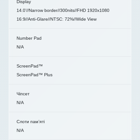
Display
14.0’//Narrow border//300nits//FHD 1920x1080
16:9//Anti-Glare//NTSC: 72%//Wide View
Number Pad
N/A
ScreenPad™
ScreenPad™ Plus
Чіпсет
N/A
Слоти пам’яті
N/A