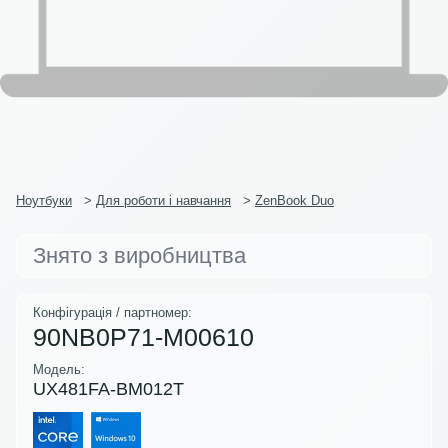
Ноутбуки
>
Для роботи і навчання
>
ZenBook Duo
Знято з виробництва
Конфігурація / партномер:
90NB0P71-M00610
Модель:
UX481FA-BM012T