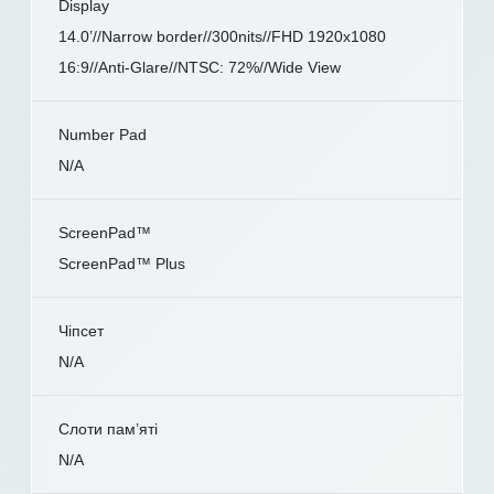
Display
14.0’//Narrow border//300nits//FHD 1920x1080
16:9//Anti-Glare//NTSC: 72%//Wide View
Number Pad
N/A
ScreenPad™
ScreenPad™ Plus
Чіпсет
N/A
Слоти пам’яті
N/A