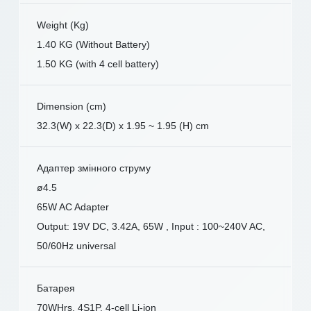
Weight (Kg)
1.40 KG (Without Battery)
1.50 KG (with 4 cell battery)
Dimension (cm)
32.3(W) x 22.3(D) x 1.95 ~ 1.95 (H) cm
Адаптер змінного струму
ø4.5
65W AC Adapter
Output: 19V DC, 3.42A, 65W , Input : 100~240V AC,
50/60Hz universal
Батарея
70WHrs, 4S1P, 4-cell Li-ion