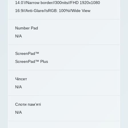
14.0’//Narrow border//300nits//FHD 1920x1080
16:9//Anti-Glare//sRGB: 100%//Wide View
Number Pad
N/A
ScreenPad™
ScreenPad™ Plus
Чіпсет
N/A
Слоти пам’яті
N/A