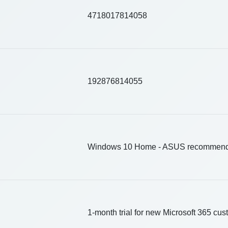
4718017814058
192876814055
Windows 10 Home - ASUS recommends
1-month trial for new Microsoft 365 cus