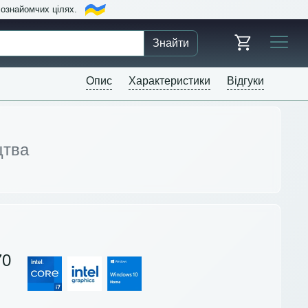
в ознайомчих цілях.
Знайти
Опис
Характеристики
Відгуки
цтва
70