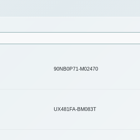
90NB0P71-M02470
UX481FA-BM083T