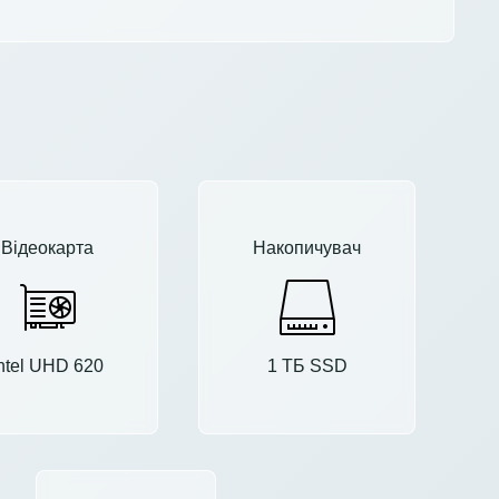
Відеокарта
Накопичувач
ntel UHD 620
1 ТБ SSD