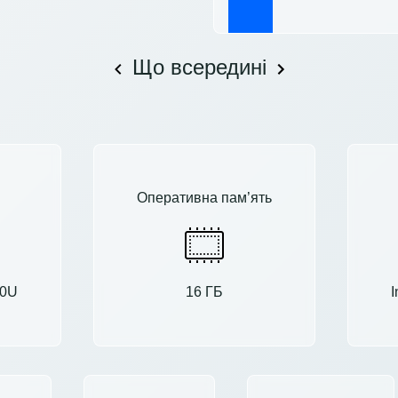
Що всередині
Оперативна пам’ять
10U
16 ГБ
I