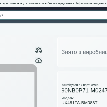
актеристики можуть змінюватися без попередження. Інформація надана 
Знято з виробни
Конфігурація / партномер:
90NB0P71-M024
Модель:
UX481FA-BM083T