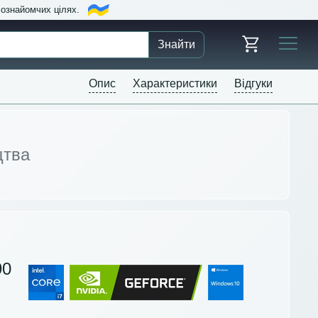
в ознайомчих цілях.
Знайти
Опис
Характеристики
Відгуки
цтва
90