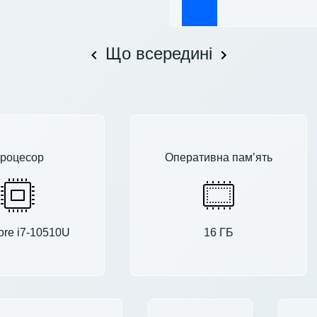
Що всередині
роцесор
Оперативна пам’ять
Core i7-10510U
16 ГБ