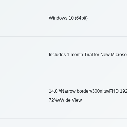
Windows 10 (64bit)
Includes 1 month Trial for New Microso
14.0’//Narrow border//300nits//FHD 19
72%//Wide View