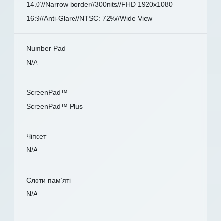
14.0’//Narrow border//300nits//FHD 1920x1080
16:9//Anti-Glare//NTSC: 72%//Wide View
Number Pad
N/A
ScreenPad™
ScreenPad™ Plus
Чіпсет
N/A
Слоти пам’яті
N/A