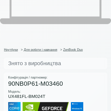
Ноутбуки
>
Для роботи і навчання
>
ZenBook Duo
Знято з виробництва
Конфігурація / партномер:
90NB0P61-M03460
Модель:
UX481FL-BM024T