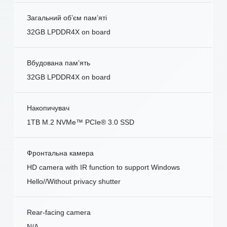
Загальний об’єм пам’яті
32GB LPDDR4X on board
Вбудована пам’ять
32GB LPDDR4X on board
Накопичувач
1TB M.2 NVMe™ PCIe® 3.0 SSD
Фронтальна камера
HD camera with IR function to support Windows
Hello//Without privacy shutter
Rear-facing camera
N/A