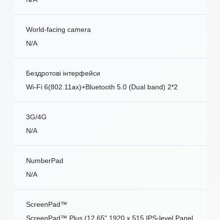
World-facing camera
N/A
Бездротові інтерфейси
Wi-Fi 6(802.11ax)+Bluetooth 5.0 (Dual band) 2*2
3G/4G
N/A
NumberPad
N/A
ScreenPad™
ScreenPad™ Plus (12.65" 1920 x 515 IPS-level Panel