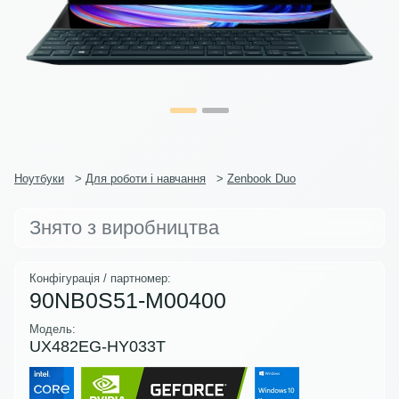
Ноутбуки
>
Для роботи і навчання
>
Zenbook Duo
Знято з виробництва
Конфігурація / партномер:
90NB0S51-M00400
Модель:
UX482EG-HY033T