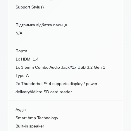
Support Stylus)
Підтримка відбитка пальця
N/A
Порти
1x HDMI 1.4
1x 3.5mm Combo Audio Jack//1x USB 3.2 Gen 1
Type-A
2x Thunderbolt™ 4 supports display / power
delivery//Micro SD card reader
Аудіо
Smart Amp Technology
Built-in speaker