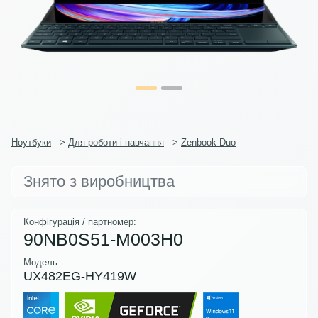
Ноутбуки
>
Для роботи і навчання
>
Zenbook Duo
Знято з виробництва
Конфігурація / партномер:
90NB0S51-M003H0
Модель:
UX482EG-HY419W