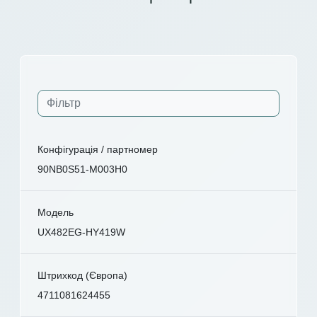
Конфігурація / партномер
90NB0S51-M003H0
Модель
UX482EG-HY419W
Штрихкод (Європа)
4711081624455