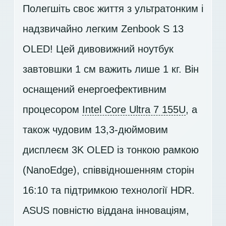
Полегшіть своє життя з ультратонким і
надзвичайно легким Zenbook S 13
OLED! Цей дивовижний ноутбук
завтовшки 1 см важить лише 1 кг. Він
оснащений енергоефективним
процесором
Intel Core Ultra 7 155U
, а
також чудовим 13,3-дюймовим
дисплеєм
3K OLED
із тонкою рамкою
(NanoEdge), співвідношенням сторін
16:10 та підтримкою технології HDR.
ASUS повністю віддана інноваціям,