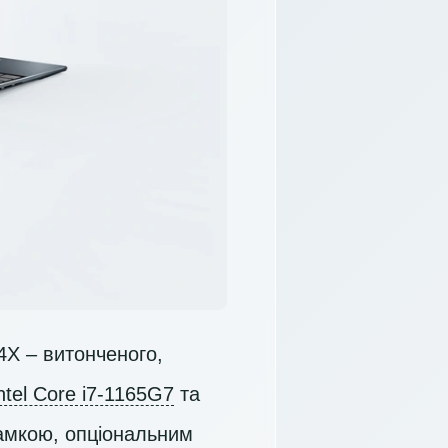
4X – витонченого,
ntel Core i7-1165G7
та
рамкою, опціональним