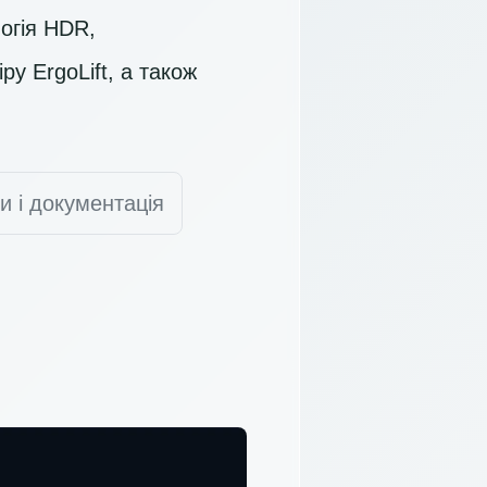
логія HDR,
ру ErgoLift, а також
и і документація