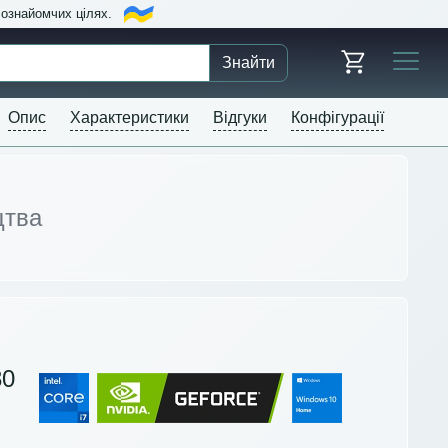
в ознайомчих цілях.
Знайти
Опис
Характеристики
Відгуки
Конфігурації
цтва
80