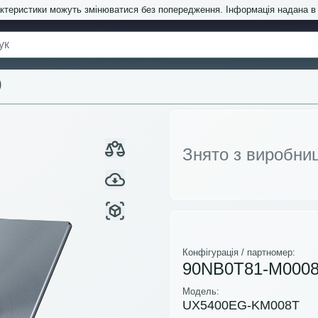
актеристики можуть змінюватися без попередження. Інформація надана 
)
Знято з виробни
Конфігурація / партномер:
90NB0T81-M000
Модель:
UX5400EG-KM008T