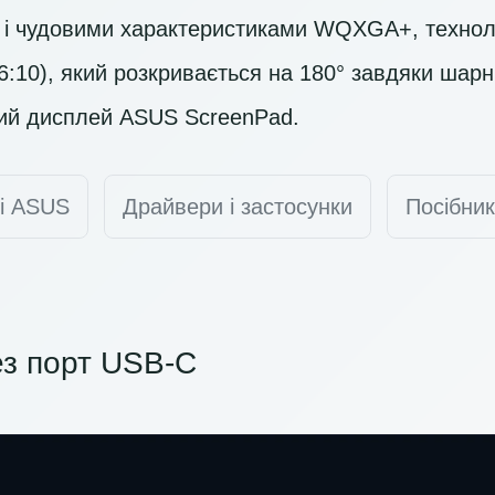
 і чудовими характеристиками
WQXGA+
, техно
6:10), який розкривається на 180° завдяки шарні
ий дисплей ASUS ScreenPad.
ті ASUS
Драйвери і застосунки
Посібник
з порт USB-C