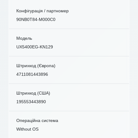
Конфігурація / партномер
90NB0T84-M000C0
Модель
UX5400EG-KN129
Штрихкод (Європа)
4711081443896
Штрихкод (США)
195553443890
Операційна система
Without OS