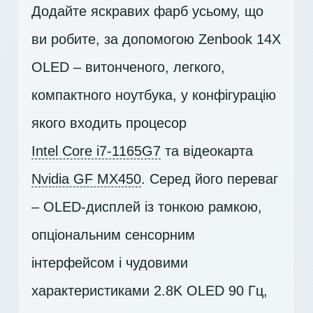
Додайте яскравих фарб усьому, що
ви робите, за допомогою Zenbook 14X
OLED – витонченого, легкого,
компактного ноутбука, у конфігурацію
якого входить процесор
Intel Core i7-1165G7
та відеокарта
Nvidia GF MX450
. Серед його переваг
– OLED-дисплей із тонкою рамкою,
опціональним сенсорним
інтерфейсом і чудовими
характеристиками
2.8K OLED 90 Гц
,