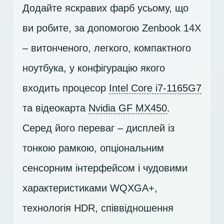
Додайте яскравих фарб усьому, що
ви робите, за допомогою Zenbook 14X
– витонченого, легкого, компактного
ноутбука, у конфігурацію якого
входить процесор
Intel Core i7-1165G7
та відеокарта
Nvidia GF MX450
.
Серед його переваг – дисплей із
тонкою рамкою, опціональним
сенсорним інтерфейсом і чудовими
характеристиками
WQXGA+
,
технологія HDR, співвідношення