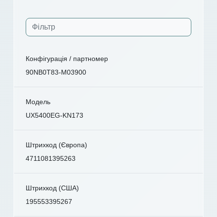
Конфігурація / партномер
90NB0T83-M03900
Модель
UX5400EG-KN173
Штрихкод (Європа)
4711081395263
Штрихкод (США)
195553395267