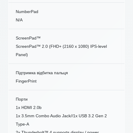
NumberPad
N/A
ScreenPad™
ScreenPad™ 2.0 (FHD+ (2160 x 1080) IPS-level
Panel)
Підтримка відбитка пальця
FingerPrint
Порти
1x HDMI 2.0b
1x 3.5mm Combo Audio Jack//1x USB 3.2 Gen 2
Type-A
2x Thunderbolt™ 4 supports display / power