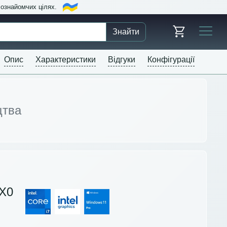
в ознайомчих цілях.
Знайти
Опис
Характеристики
Відгуки
Конфігурації
цтва
X0