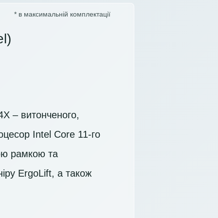
* в максимальній комплектації
l)
4X – витонченого,
цесор Intel Core 11-го
кою рамкою та
ру ErgoLift, а також