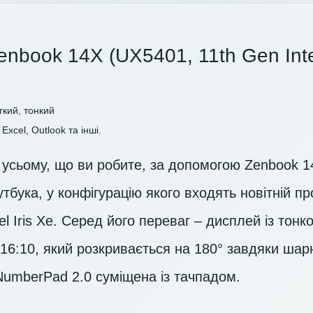
enbook 14X (UX5401, 11th Gen Inte
гкий, тонкий
Excel, Outlook та інші.
усьому, що ви робите, за допомогою Zenbook 1
тбука, у конфігурацію якого входять новітній про
el Iris Xe. Серед його переваг – дисплей із тон
16:10, який розкривається на 180° завдяки шарні
umberPad 2.0 суміщена із тачпадом.