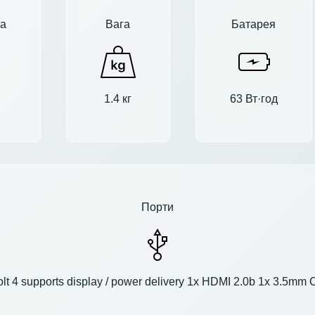
а
Вага
Батарея
1.4 кг
63 Вт·год
Порти
t 4 supports display / power delivery 1x HDMI 2.0b 1x 3.5mm