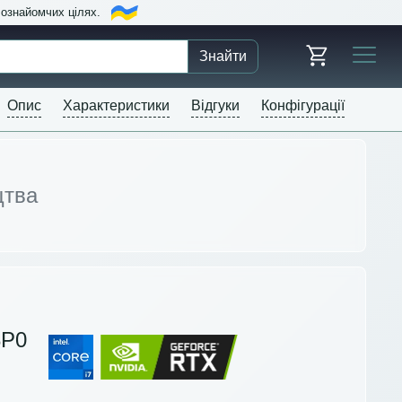
в ознайомчих цілях.
Знайти
Опис
Характеристики
Відгуки
Конфігурації
цтва
8P0