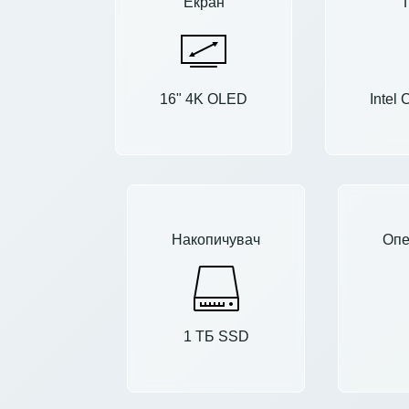
Екран
16" 4K OLED
Intel
Накопичувач
Опе
1 ТБ SSD