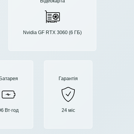
Відеокарта
Nvidia GF RTX 3060 (6 ГБ)
Батарея
Гарантія
96 Вт·год
24 міс