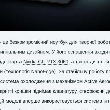
 це безкомпромісний ноутбук для творчої робот
ригінальним дизайном. У його оснащення входя
ідеокарта
Nvidia GF RTX 3060
, а також диспле
и (технологія NanoEdge). За стабільну роботу 
 система охолодження з механізмом Active Aero
ідкритті кришки піднімає клавіатуру, створюючи 
цій моделі вперше використовується система ін