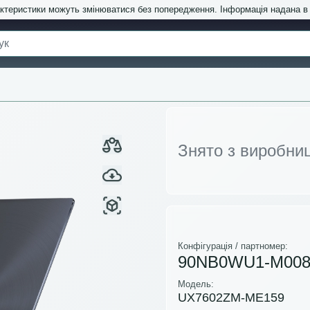
актеристики можуть змінюватися без попередження. Інформація надана 
Знято з виробни
Конфігурація / партномер:
90NB0WU1-M00
Модель:
UX7602ZM-ME159