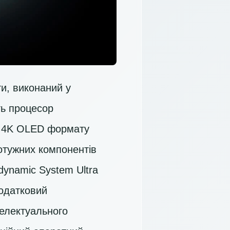
и, виконаний у
ть процесор
й
4K OLED
формату
потужних компонентів
dynamic System Ultra
додатковий
телектуального