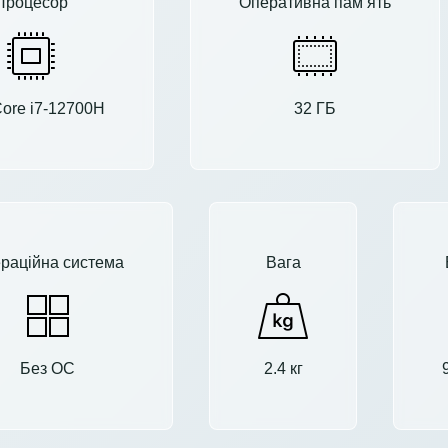
Процесор
Оперативна пам’ять
 Core i7-12700H
32 ГБ
раційна система
Вага
Без ОС
2.4 кг