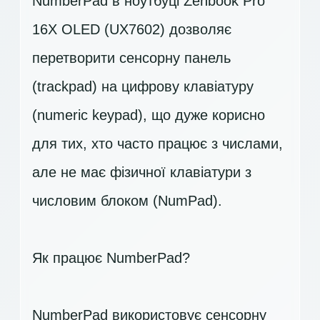
NumberPad в ноутбуці Zenbook Pro
16X OLED (UX7602) дозволяє
перетворити сенсорну панель
(trackpad) на цифрову клавіатуру
(numeric keypad), що дуже корисно
для тих, хто часто працює з числами,
але не має фізичної клавіатури з
числовим блоком (NumPad).
Як працює NumberPad?
NumberPad використовує сенсорну