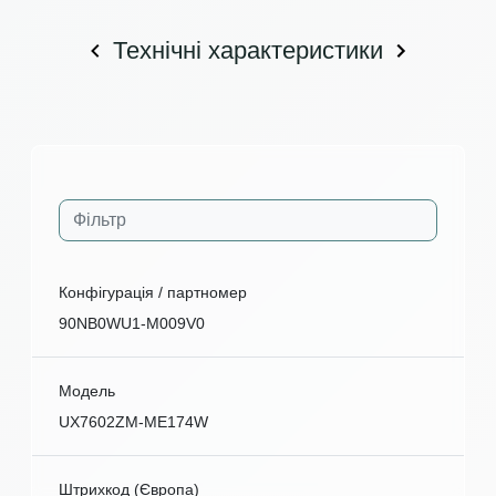
Технічні характеристики
Конфігурація / партномер
90NB0WU1-M009V0
Модель
UX7602ZM-ME174W
Штрихкод (Європа)