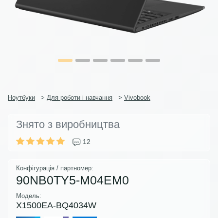
Ноутбуки
>
Для роботи і навчання
>
Vivobook
Знято з виробництва
12
Конфігурація / партномер:
90NB0TY5-M04EM0
Модель:
X1500EA-BQ4034W