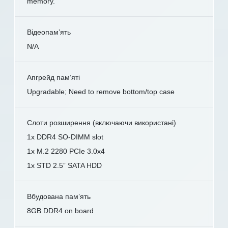
memory.
Відеопам’ять
N/A
Апгрейд пам’яті
Upgradable; Need to remove bottom/top case
Слоти розширення (включаючи використані)
1x DDR4 SO-DIMM slot
1x M.2 2280 PCIe 3.0x4
1x STD 2.5” SATA HDD
Вбудована пам’ять
8GB DDR4 on board