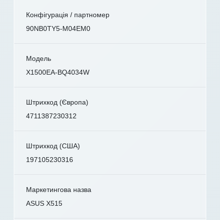
Конфігурація / партномер
90NB0TY5-M04EM0
Модель
X1500EA-BQ4034W
Штрихкод (Європа)
4711387230312
Штрихкод (США)
197105230316
Маркетингова назва
ASUS X515