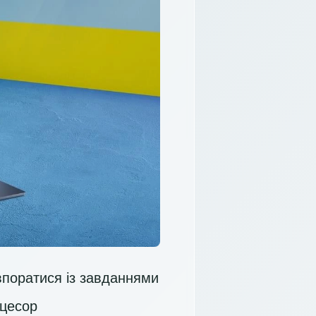
впоратися із завданнями
оцесор