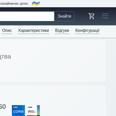
в ознайомчих цілях.
Знайти
Опис
Характеристики
Відгуки
Конфігурації
цтва
S0