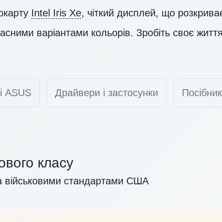
еокарту
Intel Iris Xe
, чіткий дисплей, що розкрива
часними варіантами кольорів. Зробіть своє жит
ті ASUS
Драйвери і застосунки
Посібник
кового класу
а військовими стандартами США