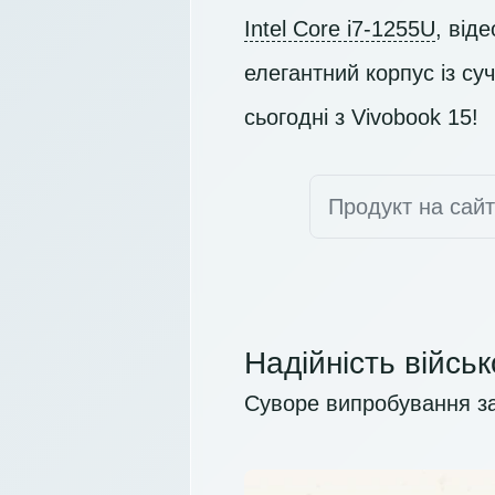
Intel Core i7-1255U
, від
елегантний корпус із су
сьогодні з Vivobook 15!
Продукт на сай
Надійність війсь
Суворе випробування з