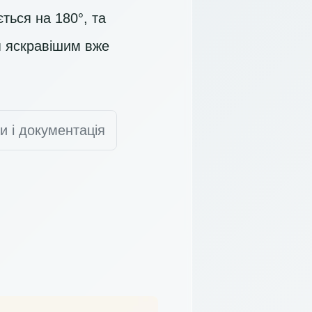
ється на 180°, та
тя яскравішим вже
и і документація