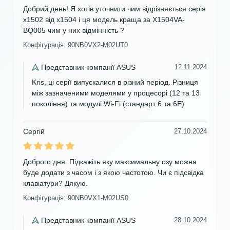
Добрий день! Я хотів уточнити чим відрізняється серія
х1502 від х1504 і ця модель краща за X1504VA-
BQ005 чим у них відмінність ?
Конфігурація: 90NB0VX2-M02UT0
Представник компанії ASUS
12.11.2024
Kris, ці серії випускалися в різний період. Різниця
між зазначеними моделями у процесорі (12 та 13
покоління) та модулі Wi-Fi (стандарт 6 та 6Е)
Сергій
27.10.2024
Доброго дня. Підкажіть яку максимальну озу можна
буде додати з часом і з якою частотою. Чи є підсвідка
клавіатури? Дякую.
Конфігурація: 90NB0VX1-M02US0
Представник компанії ASUS
28.10.2024