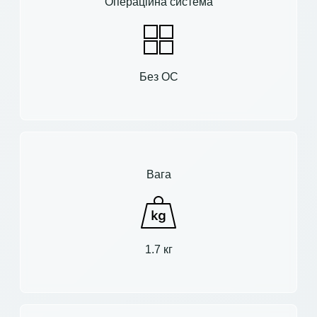
Операційна система
Без ОС
Вага
1.7 кг