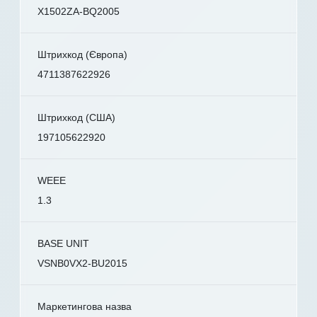
X1502ZA-BQ2005
Штрихкод (Європа)
4711387622926
Штрихкод (США)
197105622920
WEEE
1.3
BASE UNIT
VSNB0VX2-BU2015
Маркетингова назва