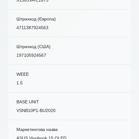
Штрихкод (Європа)
4711387924563
Штрихкод (США)
197105924567
WEEE
1.5
BASE UNIT
VSNB10P1-BU2020
Маркетингова назва
ASUS Vivobook 15 OLED