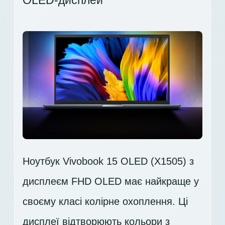
OLED-дисплей
Ноутбук Vivobook 15 OLED (X1505) з
дисплеєм FHD OLED має найкраще у
своєму класі колірне охоплення. Ці
дисплеї відтворюють кольори з