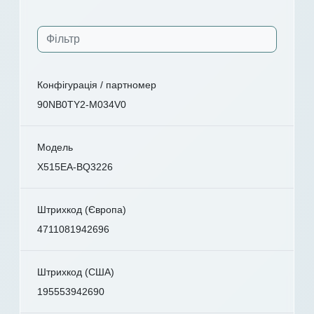
Конфігурація / партномер
90NB0TY2-M034V0
Модель
X515EA-BQ3226
Штрихкод (Європа)
4711081942696
Штрихкод (США)
195553942690