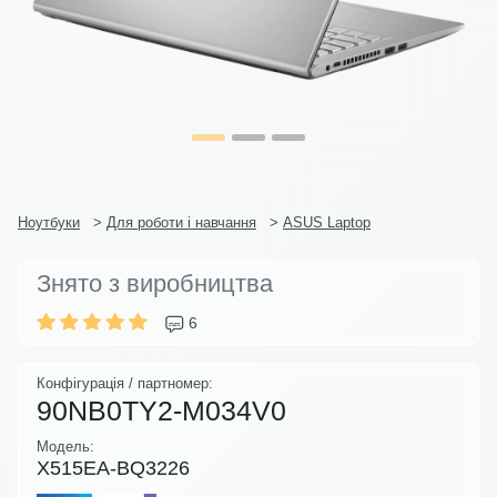
Ноутбуки
>
Для роботи і навчання
>
ASUS Laptop
Знято з виробництва
6
Конфігурація / партномер:
90NB0TY2-M034V0
Модель:
X515EA-BQ3226