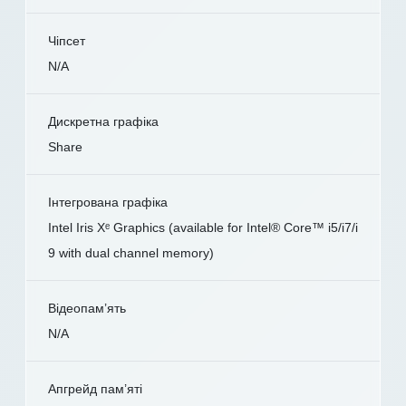
Чіпсет
N/A
Дискретна графіка
Share
Інтегрована графіка
Intel Iris Xᵉ Graphics (available for Intel® Core™ i5/i7/i
9 with dual channel memory)
Відеопам’ять
N/A
Апгрейд пам’яті