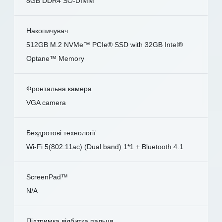
8GB DDR4 SO-DIMM
Накопичувач
512GB M.2 NVMe™ PCIe® SSD with 32GB Intel®
Optane™ Memory
Фронтальна камера
VGA camera
Бездротові технології
Wi-Fi 5(802.11ac) (Dual band) 1*1 + Bluetooth 4.1
ScreenPad™
N/A
Підтримка відбитка пальця