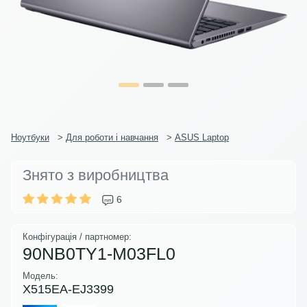
Ноутбуки
>
Для роботи і навчання
>
ASUS Laptop
Знято з виробництва
6
Конфігурація / партномер:
90NB0TY1-M03FL0
Модель:
X515EA-EJ3399