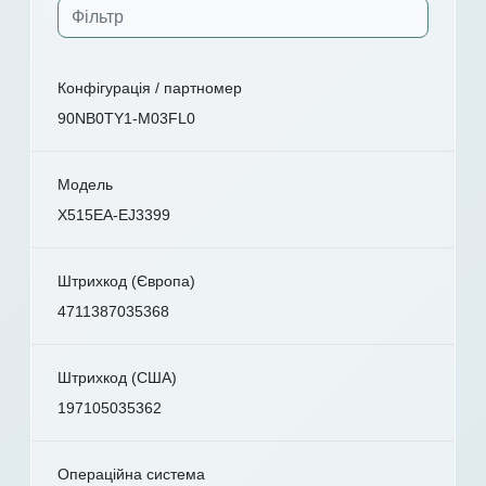
Конфігурація / партномер
90NB0TY1-M03FL0
Модель
X515EA-EJ3399
Штрихкод (Європа)
4711387035368
Штрихкод (США)
197105035362
Операційна система