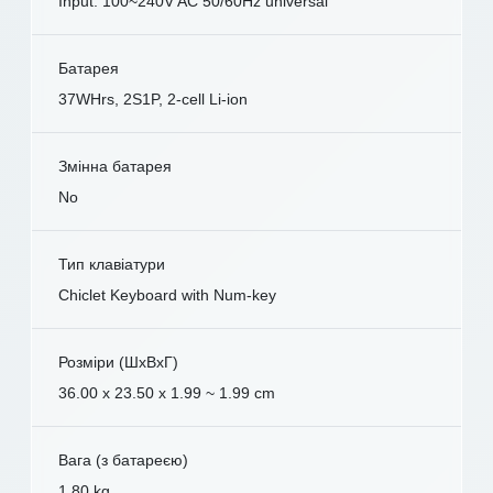
Input: 100~240V AC 50/60Hz universal
Батарея
37WHrs, 2S1P, 2-cell Li-ion
Змінна батарея
No
Тип клавіатури
Chiclet Keyboard with Num-key
Розміри (ШxВxГ)
36.00 x 23.50 x 1.99 ~ 1.99 cm
Вага (з батареєю)
1.80 kg