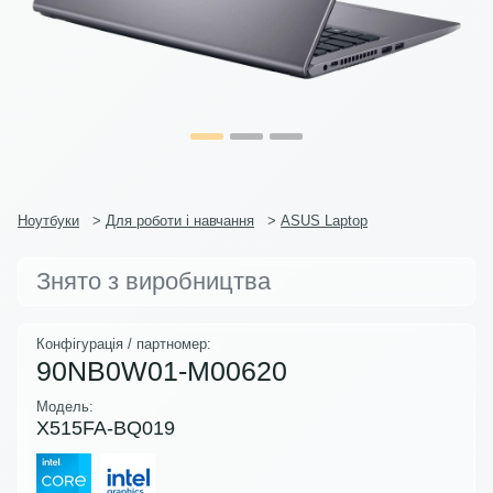
Ноутбуки
>
Для роботи і навчання
>
ASUS Laptop
Знято з виробництва
Конфігурація / партномер:
90NB0W01-M00620
Модель:
X515FA-BQ019