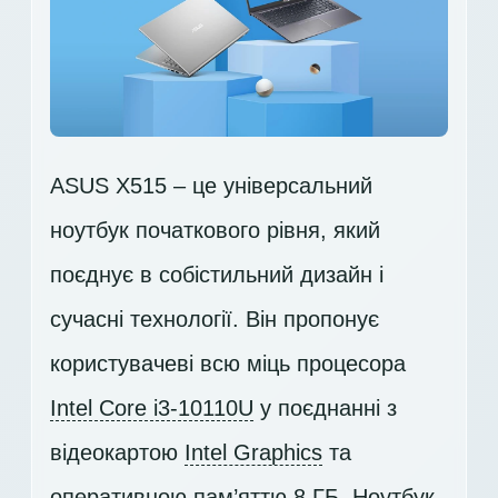
ASUS X515 – це універсальний
ноутбук початкового рівня, який
поєднує в собістильний дизайн і
сучасні технології. Він пропонує
користувачеві всю міць процесора
Intel Core i3-10110U
у поєднанні з
відеокартою
Intel Graphics
та
оперативною пам’яттю 8 ГБ. Ноутбук