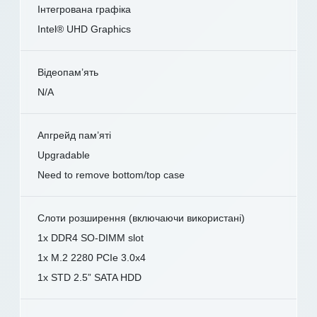
Інтегрована графіка
Intel® UHD Graphics
Відеопам’ять
N/A
Апгрейд пам’яті
Upgradable
Need to remove bottom/top case
Слоти розширення (включаючи використані)
1x DDR4 SO-DIMM slot
1x M.2 2280 PCIe 3.0x4
1x STD 2.5” SATA HDD