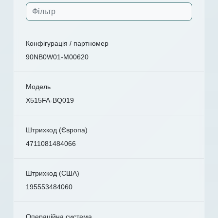
Конфігурація / партномер
90NB0W01-M00620
Модель
X515FA-BQ019
Штрихкод (Європа)
4711081484066
Штрихкод (США)
195553484060
Операційна система