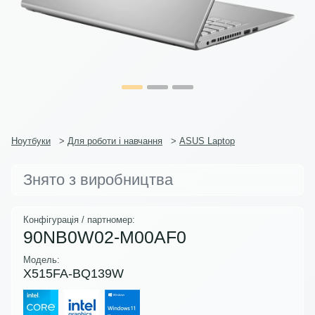
Ноутбуки
>
Для роботи і навчання
>
ASUS Laptop
Знято з виробництва
Конфігурація / партномер:
90NB0W02-M00AF0
Модель:
X515FA-BQ139W