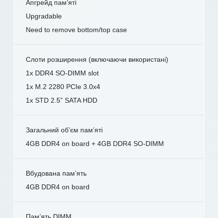
Апгрейд пам’яті
Upgradable
Need to remove bottom/top case
Слоти розширення (включаючи використані)
1x DDR4 SO-DIMM slot
1x M.2 2280 PCIe 3.0x4
1x STD 2.5” SATA HDD
Загальний об’єм пам’яті
4GB DDR4 on board + 4GB DDR4 SO-DIMM
Вбудована пам’ять
4GB DDR4 on board
Пам’ять DIMM