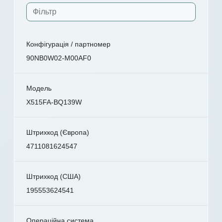
Конфігурація / партномер
90NB0W02-M00AF0
Модель
X515FA-BQ139W
Штрихкод (Європа)
4711081624547
Штрихкод (США)
195553624541
Операційна система