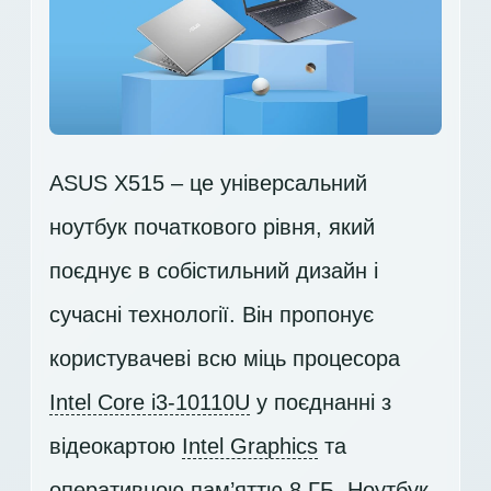
ASUS X515 – це універсальний
ноутбук початкового рівня, який
поєднує в собістильний дизайн і
сучасні технології. Він пропонує
користувачеві всю міць процесора
Intel Core i3-10110U
у поєднанні з
відеокартою
Intel Graphics
та
оперативною пам’яттю 8 ГБ. Ноутбук