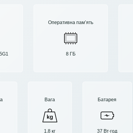
Оперативна пам’ять
35G1
8 ГБ
а
Вага
Батарея
1.8 кг
37 Вт·год