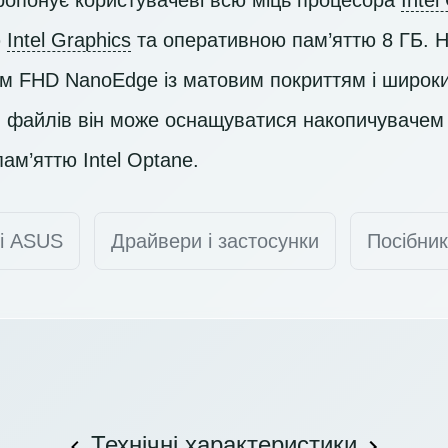
 пропонує користувачеві всю міць процесора
Intel
ю
Intel Graphics
та оперативною пам’яттю 8 ГБ. 
єм
FHD
NanoEdge із матовим покриттям і широки
ня файлів він може оснащуватися накопичуваче
ам’яттю Intel Optane.
ті ASUS
Драйвери і застосунки
Посібник
Технічні характеристики