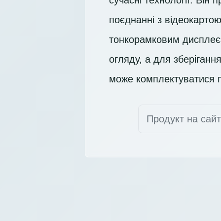
сучасні технології. Він
поєднанні з відеокарто
тонкорамковим диспле
огляду, а для зберіган
може комплектуватися п
Продукт на сай