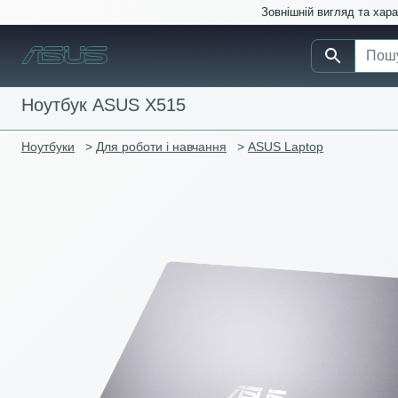
Зовнішній вигляд та хар
Ноутбук ASUS X515
Ноутбуки
>
Для роботи і навчання
>
ASUS Laptop