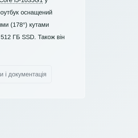
 Core i5-1035G1
у
Ноутбук оснащений
ми (178°) кутами
м
512 ГБ SSD
. Також він
и і документація