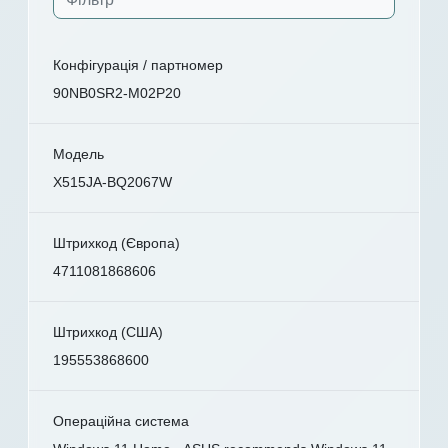
Конфігурація / партномер
90NB0SR2-M02P20
Модель
X515JA-BQ2067W
Штрихкод (Європа)
4711081868606
Штрихкод (США)
195553868600
Операційна система