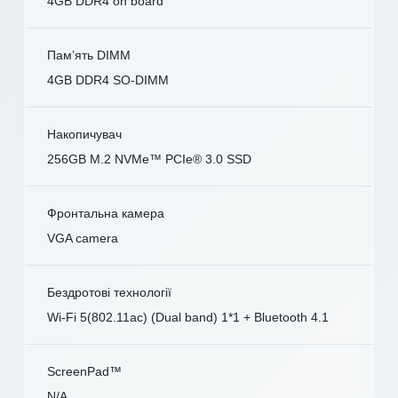
4GB DDR4 on board
Пам’ять DIMM
4GB DDR4 SO-DIMM
Накопичувач
256GB M.2 NVMe™ PCIe® 3.0 SSD
Фронтальна камера
VGA camera
Бездротові технології
Wi-Fi 5(802.11ac) (Dual band) 1*1 + Bluetooth 4.1
ScreenPad™
N/A