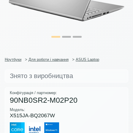
Ноутбуки
>
Для роботи і навчання
>
ASUS Laptop
Знято з виробництва
Конфігурація / партномер:
90NB0SR2-M02P20
Модель:
X515JA-BQ2067W