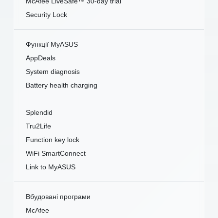
McAfee LiveSafe™ 30-day trial
Security Lock
Функції MyASUS
AppDeals
System diagnosis
Battery health charging
Splendid
Tru2Life
Function key lock
WiFi SmartConnect
Link to MyASUS
Вбудовані програми
McAfee