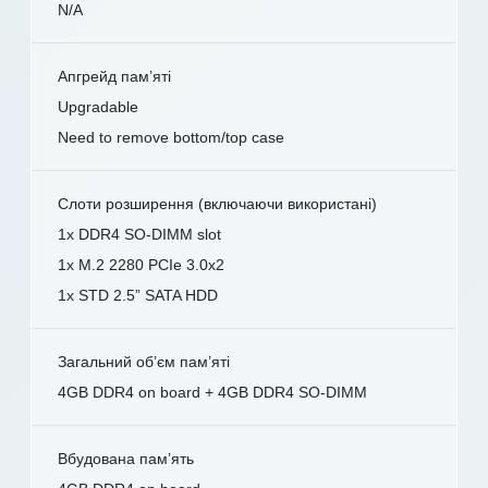
N/A
Апгрейд пам’яті
Upgradable
Need to remove bottom/top case
Слоти розширення (включаючи використані)
1x DDR4 SO-DIMM slot
1x M.2 2280 PCIe 3.0x2
1x STD 2.5” SATA HDD
Загальний об’єм пам’яті
4GB DDR4 on board + 4GB DDR4 SO-DIMM
Вбудована пам’ять