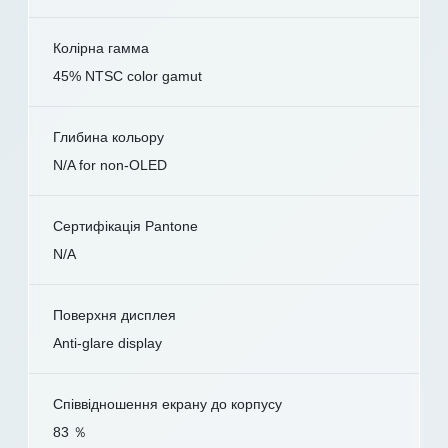
Колірна гамма
45% NTSC color gamut
Глибина кольору
N/A for non-OLED
Сертифікація Pantone
N/A
Поверхня дисплея
Anti-glare display
Співвідношення екрану до корпусу
83 ％