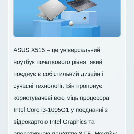
ASUS X515 – це універсальний
ноутбук початкового рівня, який
поєднує в собістильний дизайн і
сучасні технології. Він пропонує
користувачеві всю міць процесора
Intel Core i3-1005G1
у поєднанні з
відеокартою
Intel Graphics
та
оперативною пам’яттю 8 ГБ. Ноутбук