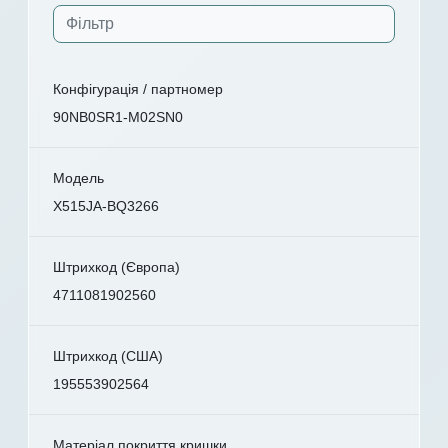
Конфігурація / партномер
90NB0SR1-M02SN0
Модель
X515JA-BQ3266
Штрихкод (Європа)
4711081902560
Штрихкод (США)
195553902564
Матеріал покриття кришки