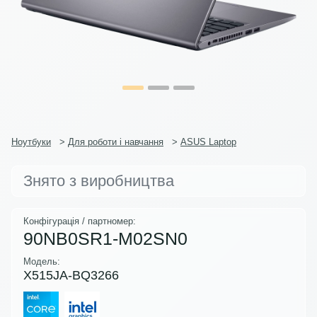
Ноутбуки
>
Для роботи і навчання
>
ASUS Laptop
Знято з виробництва
Конфігурація / партномер:
90NB0SR1-M02SN0
Модель:
X515JA-BQ3266