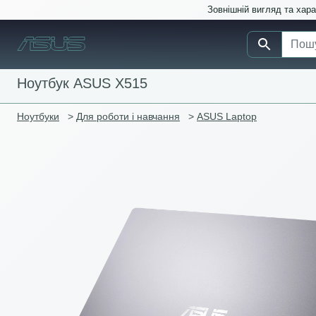
Зовнішній вигляд та хар
Ноутбук ASUS X515
Ноутбуки
>
Для роботи і навчання
>
ASUS Laptop