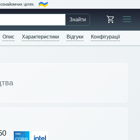
в ознайомчих цілях.
Знайти
Опис
Характеристики
Відгуки
Конфігурації
цтва
50