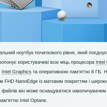
льний ноутбук початкового рівня, який поєднує 
 пропонує користувачеві всю міць процесора
Intel
ю
Intel Graphics
та оперативною пам’яттю 8 ГБ. 
єм
FHD
NanoEdge із матовим покриттям і широки
ня файлів він може оснащуватися накопичуваче
ам’яттю Intel Optane.