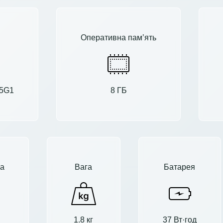
Оперативна пам’ять
35G1
8 ГБ
а
Вага
Батарея
1.8 кг
37 Вт·год