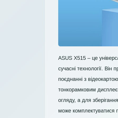
ASUS X515 – це універса
сучасні технології. Він
поєднанні з відеокарто
тонкорамковим диспле
огляду, а для зберіган
може комплектуватися п