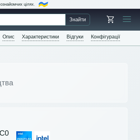
в ознайомчих цілях.
Знайти
Опис
Характеристики
Відгуки
Конфігурації
цтва
C0