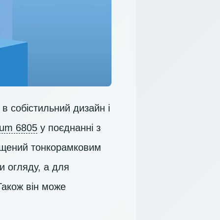
в собістильний дизайн і
ium 6805
у поєднанні з
ащений тонкорамковим
и огляду, а для
Також він може