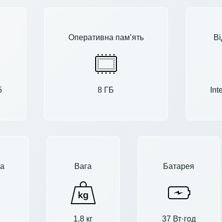
Оперативна пам’ять
Ві
5
8 ГБ
Int
а
Вага
Батарея
1.8 кг
37 Вт·год