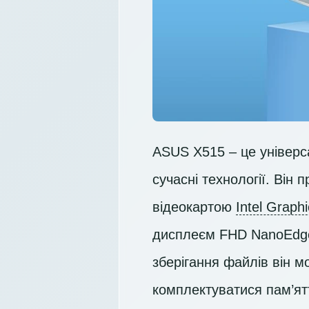
ASUS X515 – це універса
сучасні технології. Він
відеокартою
Intel Graph
дисплеєм
FHD
NanoEdge 
зберігання файлів він 
комплектуватися пам’ятт