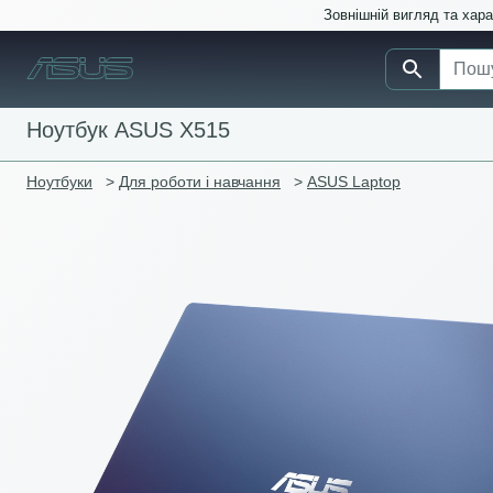
Зовнішній вигляд та хар
Ноутбук ASUS X515
Ноутбуки
>
Для роботи і навчання
>
ASUS Laptop