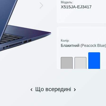
Модель:
X515JA-EJ3417
Next
Колір:
Блакитний
(Peacock Blue
Що всередині