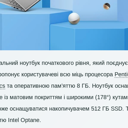
льний ноутбук початкового рівня, який поєднує 
 пропонує користувачеві всю міць процесора
Pent
ics
та оперативною пам’яттю 8 ГБ. Ноутбук осн
із матовим покриттям і широкими (178°) кутам
може оснащуватися накопичувачем
512 ГБ SSD
. 
ю Intel Optane.