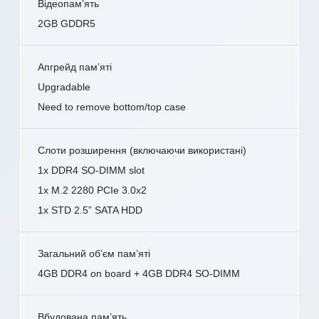
Відеопам’ять
2GB GDDR5
Апгрейд пам’яті
Upgradable
Need to remove bottom/top case
Слоти розширення (включаючи використані)
1x DDR4 SO-DIMM slot
1x M.2 2280 PCIe 3.0x2
1x STD 2.5” SATA HDD
Загальний об’єм пам’яті
4GB DDR4 on board + 4GB DDR4 SO-DIMM
Вбудована пам’ять