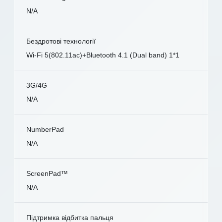
N/A
Бездротові технології
Wi-Fi 5(802.11ac)+Bluetooth 4.1 (Dual band) 1*1
3G/4G
N/A
NumberPad
N/A
ScreenPad™
N/A
Підтримка відбитка пальця