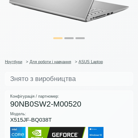
Ноутбуки
>
Для роботи і навчання
>
ASUS Laptop
Знято з виробництва
Конфігурація / партномер:
90NB0SW2-M00520
Модель:
X515JF-BQ038T