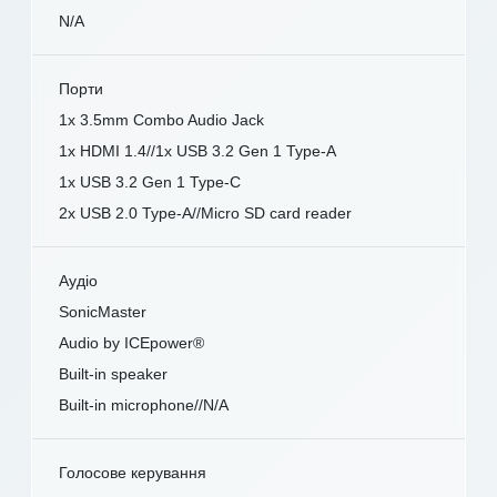
N/A
Порти
1x 3.5mm Combo Audio Jack
1x HDMI 1.4//1x USB 3.2 Gen 1 Type-A
1x USB 3.2 Gen 1 Type-C
2x USB 2.0 Type-A//Micro SD card reader
Аудіо
SonicMaster
Audio by ICEpower®
Built-in speaker
Built-in microphone//N/A
Голосове керування