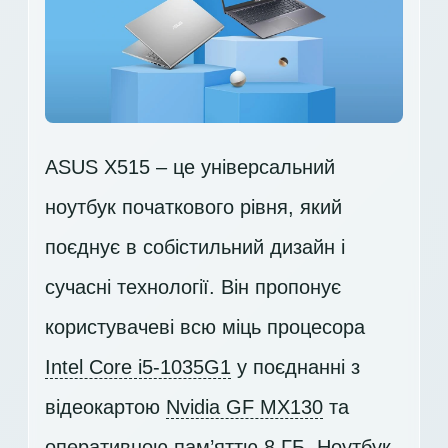
ASUS X515 – це універсальний
ноутбук початкового рівня, який
поєднує в собістильний дизайн і
сучасні технології. Він пропонує
користувачеві всю міць процесора
Intel Core i5-1035G1
у поєднанні з
відеокартою
Nvidia GF MX130
та
оперативною пам’яттю 8 ГБ. Ноутбук