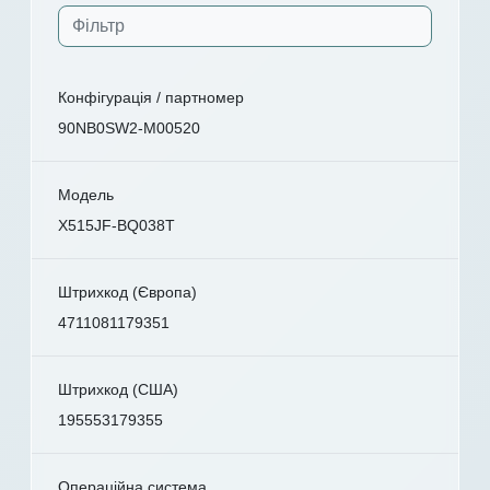
Конфігурація / партномер
90NB0SW2-M00520
Модель
X515JF-BQ038T
Штрихкод (Європа)
4711081179351
Штрихкод (США)
195553179355
Операційна система