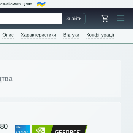
в ознайомчих цілях.
Знайти
Опис
Характеристики
Відгуки
Конфігурації
цтва
80