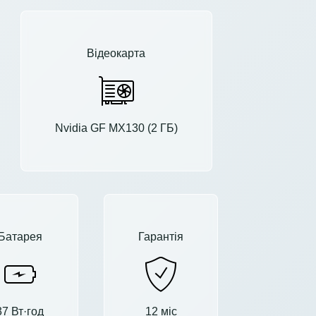
Відеокарта
Nvidia GF MX130 (2 ГБ)
Батарея
Гарантія
37 Вт·год
12 міс