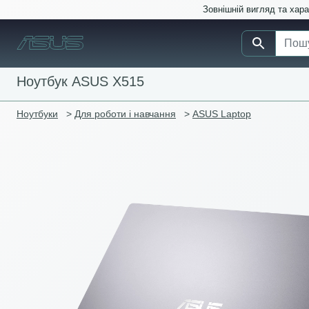
Зовнішній вигляд та хар
Ноутбук ASUS X515
Ноутбуки
>
Для роботи і навчання
>
ASUS Laptop