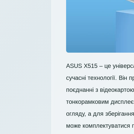
ASUS X515 – це універса
сучасні технології. Він
поєднанні з відеокарто
тонкорамковим диспле
огляду, а для зберіган
може комплектуватися п