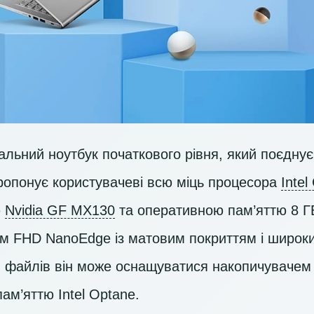
льний ноутбук початкового рівня, який поєднує 
 пропонує користувачеві всю міць процесора
Intel
ю
Nvidia GF MX130
та оперативною пам’яттю 8 Г
єм
FHD
NanoEdge із матовим покриттям і широки
ня файлів він може оснащуватися накопичуваче
ам’яттю Intel Optane.