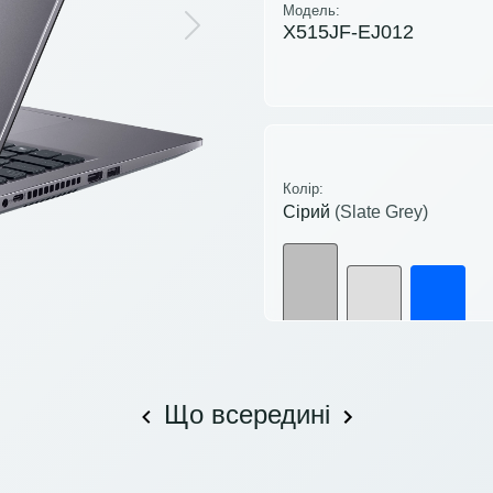
Модель:
X515JF-EJ012
Next
Колір:
Сірий
(Slate Grey)
Що всередині