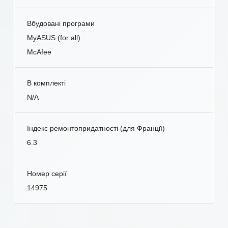
Вбудовані програми
MyASUS (for all)
McAfee
В комплекті
N/A
Індекс ремонтопридатності (для Франції)
6.3
Номер серії
14975