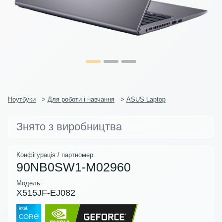
Ноутбуки
>
Для роботи і навчання
>
ASUS Laptop
Знято з виробництва
Конфігурація / партномер:
90NB0SW1-M02960
Модель:
X515JF-EJ082