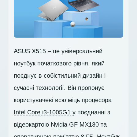
ASUS X515 – це універсальний
ноутбук початкового рівня, який
поєднує в собістильний дизайн і
сучасні технології. Він пропонує
користувачеві всю міць процесора
Intel Core i3-1005G1
у поєднанні з
відеокартою
Nvidia GF MX130
та
оперативною пам’яттю 8 ГБ. Ноутбук