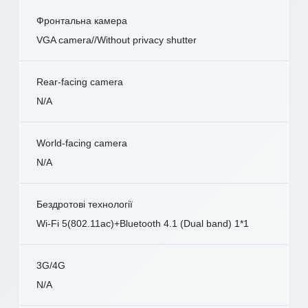
Фронтальна камера
VGA camera//Without privacy shutter
Rear-facing camera
N/A
World-facing camera
N/A
Бездротові технології
Wi-Fi 5(802.11ac)+Bluetooth 4.1 (Dual band) 1*1
3G/4G
N/A