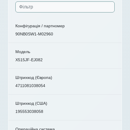
Конфігурація / партномер
90NB0SW1-M02960
Модель
X515JF-EJ082
Штрихкод (Європа)
4711081038054
Штрихкод (США)
195553038058
Операційна система