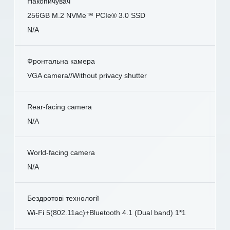
Накопичувач
256GB M.2 NVMe™ PCIe® 3.0 SSD
N/A
Фронтальна камера
VGA camera//Without privacy shutter
Rear-facing camera
N/A
World-facing camera
N/A
Бездротові технології
Wi-Fi 5(802.11ac)+Bluetooth 4.1 (Dual band) 1*1