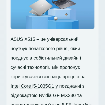
ASUS X515 – це універсальний
ноутбук початкового рівня, який
поєднує в собістильний дизайн і
сучасні технології. Він пропонує
користувачеві всю міць процесора
Intel Core i5-1035G1
у поєднанні з
відеокартою
Nvidia GF MX330
та
оперативною пам’яттю 8 ГБ. Ноутбук