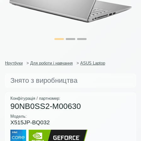
Ноутбуки
>
Для роботи і навчання
>
ASUS Laptop
Знято з виробництва
Конфігурація / партномер:
90NB0SS2-M00630
Модель:
X515JP-BQ032