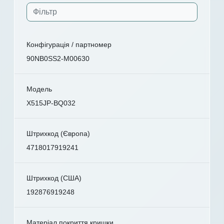
Конфігурація / партномер
90NB0SS2-M00630
Модель
X515JP-BQ032
Штрихкод (Європа)
4718017919241
Штрихкод (США)
192876919248
Матеріал покриття кришки