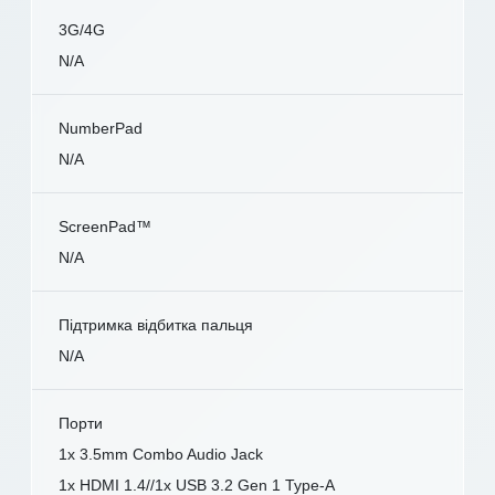
3G/4G
N/A
NumberPad
N/A
ScreenPad™
N/A
Підтримка відбитка пальця
N/A
Порти
1x 3.5mm Combo Audio Jack
1x HDMI 1.4//1x USB 3.2 Gen 1 Type-A