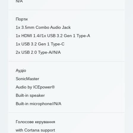
N/A
Порти
1x 3.5mm Combo Audio Jack
1x HDMI 1.4//1x USB 3.2 Gen 1 Type-A
1x USB 3.2 Gen 1 Type-C
2x USB 2.0 Type-A//N/A
Аудіо
SonicMaster
Audio by ICEpower®
Built-in speaker
Built-in microphone//N/A
Голосове керування
with Cortana support