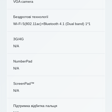
VGA camera
Бездротові технології
Wi-Fi 5(802.11ac)+Bluetooth 4.1 (Dual band) 1*1
3G/4G
N/A
NumberPad
N/A
ScreenPad™
N/A
Підтримка відбитка пальця