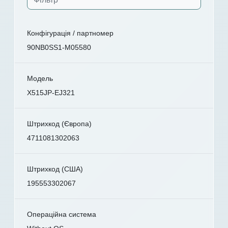
Конфігурація / партномер
90NB0SS1-M05580
Модель
X515JP-EJ321
Штрихкод (Європа)
4711081302063
Штрихкод (США)
195553302067
Операційна система