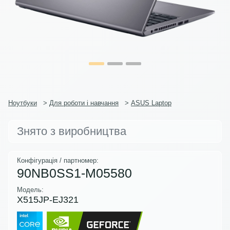
Ноутбуки
>
Для роботи і навчання
>
ASUS Laptop
Знято з виробництва
Конфігурація / партномер:
90NB0SS1-M05580
Модель:
X515JP-EJ321