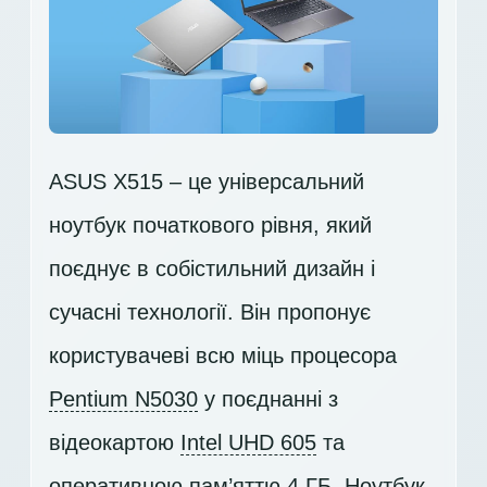
ASUS X515 – це універсальний
ноутбук початкового рівня, який
поєднує в собістильний дизайн і
сучасні технології. Він пропонує
користувачеві всю міць процесора
Pentium N5030
у поєднанні з
відеокартою
Intel UHD 605
та
оперативною пам’яттю 4 ГБ. Ноутбук