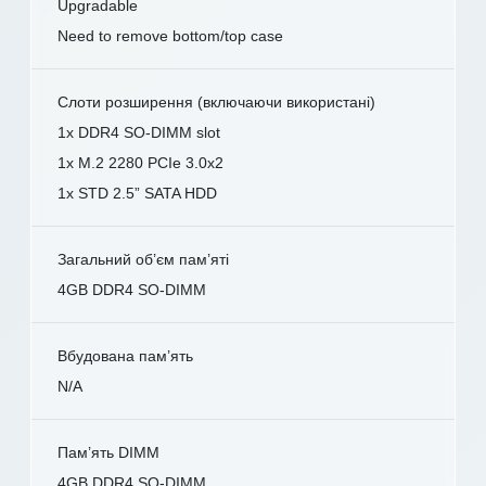
Upgradable
Need to remove bottom/top case
Слоти розширення (включаючи використані)
1x DDR4 SO-DIMM slot
1x M.2 2280 PCIe 3.0x2
1x STD 2.5” SATA HDD
Загальний об’єм пам’яті
4GB DDR4 SO-DIMM
Вбудована пам’ять
N/A
Пам’ять DIMM
4GB DDR4 SO-DIMM