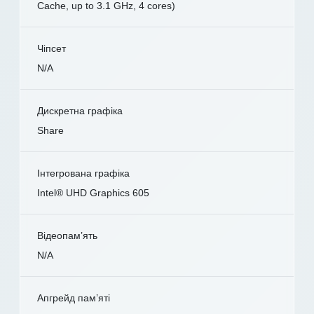
Cache, up to 3.1 GHz, 4 cores)
Чіпсет
N/A
Дискретна графіка
Share
Інтегрована графіка
Intel® UHD Graphics 605
Відеопам’ять
N/A
Апгрейд пам’яті