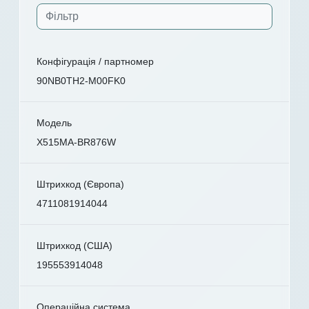
Конфігурація / партномер
90NB0TH2-M00FK0
Модель
X515MA-BR876W
Штрихкод (Європа)
4711081914044
Штрихкод (США)
195553914048
Операційна система