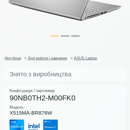
Ноутбуки
>
Для роботи і навчання
>
ASUS Laptop
Знято з виробництва
Конфігурація / партномер:
90NB0TH2-M00FK0
Модель:
X515MA-BR876W